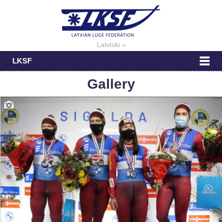
Latviski »
LKSF
Gallery