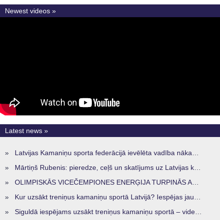
Newest videos »
Latest news »
»
Latvijas Kamaniņu sporta federācijā ievēlēta vadība nākamajam četru gadu termiņam
»
Mārtiņš Rubenis: pieredze, ceļš un skatījums uz Latvijas kamaniņu sportu
»
OLIMPISKĀS VICEČEMPIONES ENERĢIJA TURPINĀS ARĪ STARPSEZONĀ
»
Kur uzsākt treniņus kamaniņu sportā Latvijā? Iespējas jaunajiem sportistiem visos reģionos
»
Siguldā iespējams uzsākt treniņus kamaniņu sportā – vide, kur veidojas nākamā sportistu paaudze