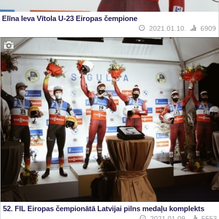
Elīna Ieva Vītola U-23 Eiropas čempione
2021.01.10.
6909
52. FIL Eiropas čempionātā Latvijai pilns medaļu komplekts
2021.01.09.
5553