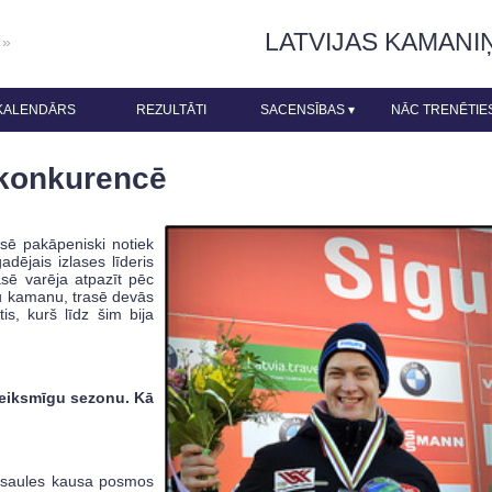
LATVIJAS KAMANI
 »
KALENDĀRS
REZULTĀTI
SACENSĪBAS
▾
NĀC TRENĒTIE
 konkurencē
asē pakāpeniski notiek
dējais izlases līderis
sē varēja atpazīt pēc
u kamanu, trasē devās
is, kurš līdz šim bija
veiksmīgu sezonu. Kā
Pasaules kausa posmos