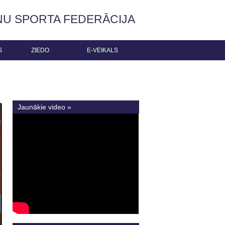
ŅU SPORTA FEDERĀCIJA
S
ZIEDO
E-VEIKALS
Jaunākie video »