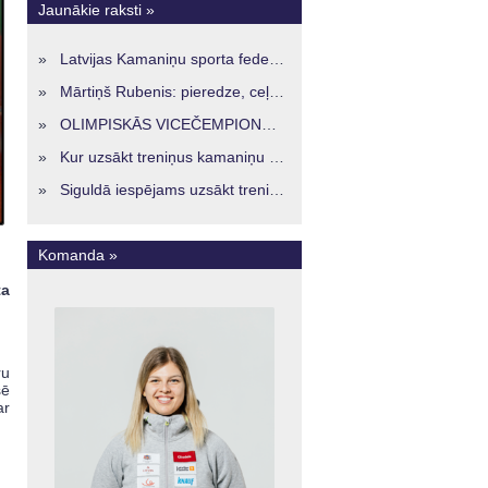
Jaunākie raksti »
»
Latvijas Kamaniņu sporta federācijā ievēlēta vadība nākamajam četru gadu termiņam
»
Mārtiņš Rubenis: pieredze, ceļš un skatījums uz Latvijas kamaniņu sportu
»
OLIMPISKĀS VICEČEMPIONES ENERĢIJA TURPINĀS ARĪ STARPSEZONĀ
»
Kur uzsākt treniņus kamaniņu sportā Latvijā? Iespējas jaunajiem sportistiem visos reģionos
»
Siguldā iespējams uzsākt treniņus kamaniņu sportā – vide, kur veidojas nākamā sportistu paaudze
Komanda »
ta
ru
sē
ar