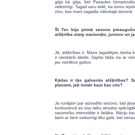
gāja kā gāja, bet Pasaules čempionātu 
veiksmīgi. Tagad varu teikt, ka esmu ieju
zinu, kas mani sagaida nākošajā sezonā.
Šī Tev bija pirmā sezona pieaugušo 
atšķirība starp nacionālo, junioru un j
Jā, atšķirības ir. Mans tagadējais darba kole
ir vienkārši ideāls. Sajūta tāda, ka ar v
jau vairākus gadus.
Kādas ir tās galvenās atšķirības? Sa
pleciem, jeb tomēr kaut kas cits?
Ja runājam par aizvadīto sezonu, tad jāsaka
konkurencē es visu laiku atrados spēcīgāk
sacensību intensitāte ir lielāka. Nāciju k
laimi ar tiem veiksmīgi tiku galā, bet nera