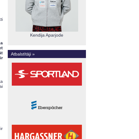
ti
Kendija Aparjode
ja
et
āt
Atbalstītāji »
ir
ka
ai
ir