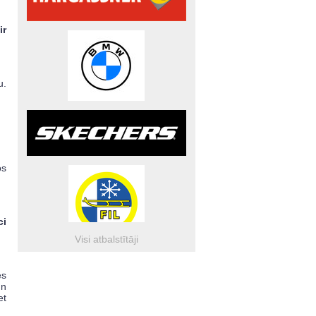
ir
u.
os
ci
Visi atbalstītāji
ēs
un
et