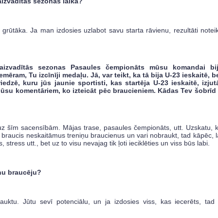
 aizvadītās sezonas laikā?
rūtāka. Ja man izdosies uzlabot savu starta rāvienu, rezultāti noteik
a aizvadītās sezonas Pasaules čempionāts mūsu komandai bi
emēram, Tu izcīnīji medaļu. Jā, var teikt, ka tā bija U-23 ieskaitē, b
dzē, kuru jūs jaunie sportisti, kas startēja U-23 ieskaitē, izjut
jūsu komentāriem, ko izteicāt pēc braucieniem. Kādas Tev šobrīd 
uz šīm sacensībām. Mājas trase, pasaules čempionāts, utt. Uzskatu, 
si braucis neskaitāmus treniņu braucienus un vari nobraukt, tad kāpēc, l
tress utt., bet uz to visu nevajag tik ļoti ieciklēties un viss būs labi.
ņu braucēju?
ktu. Jūtu sevī potenciālu, un ja izdosies viss, kas iecerēts, tad 