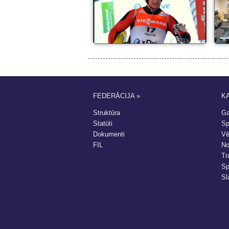
FEDERĀCIJA »
K
Struktūra
Ga
Statūti
Sp
Dokumenti
Vē
FIL
No
Tr
Sp
Sl