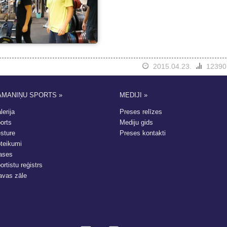
2015.04.23.
12390
AMANIŅU SPORTS »
MEDIJI »
lerija
Preses relīzes
orts
Mediju gids
sture
Preses kontakti
teikumi
ases
ortistu reģistrs
avas zāle