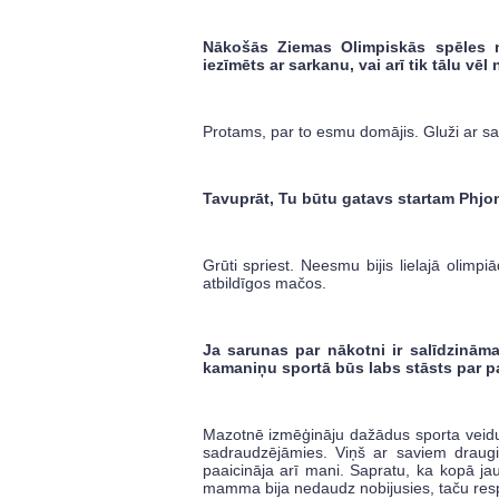
Nākošās Ziemas Olimpiskās spēles no
iezīmēts ar sarkanu, vai arī tik tālu vēl
Protams, par to esmu domājis. Gluži ar sa
Tavuprāt, Tu būtu gatavs startam Phjon
Grūti spriest. Neesmu bijis lielajā olimp
atbildīgos mačos.
Ja sarunas par nākotni ir salīdzinām
kamaniņu sportā būs labs stāsts par pa
Mazotnē izmēģināju dažādus sporta veidu
sadraudzējāmies. Viņš ar saviem draugie
paaicināja arī mani. Sapratu, ka kopā ja
mamma bija nedaudz nobijusies, taču resp