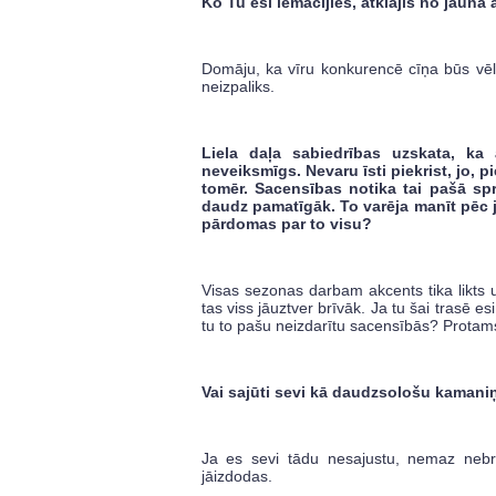
Ko Tu esi iemācījies, atklājis no jauna
Domāju, ka vīru konkurencē cīņa būs vēl g
neizpaliks.
Liela daļa sabiedrības uzskata, k
neveiksmīgs. Nevaru īsti piekrist, jo, pi
tomēr. Sacensības notika tai pašā sprie
daudz pamatīgāk. To varēja manīt pēc 
pārdomas par to visu?
Visas sezonas darbam akcents tika likts 
tas viss jāuztver brīvāk. Ja tu šai trasē e
tu to pašu neizdarītu sacensībās? Protams, s
Vai sajūti sevi kā daudzsološu kamani
Ja es sevi tādu nesajustu, nemaz nebrau
jāizdodas.