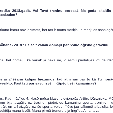
tiks 2018.gadā. Vai Tavā treniņu procesā šis gada skaitlis 
 neskaties?
rkano krāsu nav iezīmēts, bet tas ir mans mērķis un mērķi es sasniegš
čhana- 2018? Es šeit vairāk domāju par psiholoģisko gatavību.
iādē, bet domāju, ka vairāk jā nekā nē, jo esmu piedalījies ļoti daudz
as ar zīlēšanu kafijas biezumos, tad atmiņas par to kā Tu nonā
veikto. Pastāsti par savu izvēli. Kāpēc tieši kamaniņas?
s. Kad mācījos 4. klasē mūsu klasei pievienojās Artūrs Dārznieks. M
m bija aizgājis uz trasi un pieteicies kamaniņu sporta treniņiem 
utrāk un arī aizgāju uz šo sporta veidu. Tēvs jau sākumā atbalsīja, b
ektēja manu izvēli. Mana pirmā trenere bija Ingrīda Amantova.