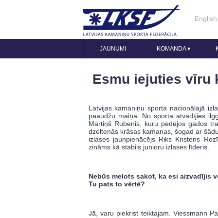
English
JAUNUMI
KOMANDA
▾
Esmu iejuties vīru
Latvijas kamaniņu sporta nacionālajā izl
paaudžu maiņa. No sporta atvadījies ilgga
Mārtiņš Rubenis, kuru pēdējos gados tra
dzeltenās krāsas kamanas, šogad ar šād
izlases jaunpienācējs Riks Kristens Rozīt
zināms kā stabils junioru izlases līderis.
Nebūs melots sakot, ka esi aizvadījis 
Tu pats to vērtē?
Jā, varu piekrist teiktajam. Viessmann 