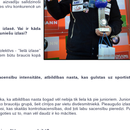
aizvadīju salīdzinoši
ties vīru konkurencē un
izlasē. Vai ir kāda
auniešu izlasi?
ktīvs - ‘’lielā izlase’’
iņiem būtu braucis kopā
censību intensitāte, atbildības nasta, kas gulstas uz sportis
, ka atbildības nasta šogad vēl nebija tik liela kā pie junioriem. Junio
o braucēju grupā, šeit cīnījos par vietu divdesmitniekā. Pieaugušo izla
ausi, kas skaitās kontrolsacensības, dod ļoti labu sacensību pieredzi. P
ugoties uz to, man vēl daudz ir ko mācīties.