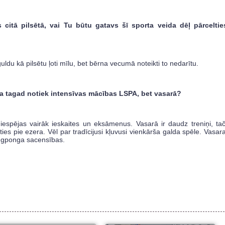
 citā pilsētā, vai Tu būtu gatavs šī sporta veida dēļ pārceltie
guldu kā pilsētu ļoti mīlu, bet bērna vecumā noteikti to nedarītu.
 ka tagad notiek intensīvas mācības LSPA, bet vasarā?
c iespējas vairāk ieskaites un eksāmenus. Vasarā ir daudz treniņi, ta
ties pie ezera. Vēl par tradīcijusi kļuvusi vienkārša galda spēle. Vasar
ingponga sacensības.