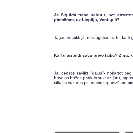
Ja Siguldā trase nebūtu, bet atrastos
piemēram, uz Liepāju, Ventspili?
Tagad noteikti jā, neraugoties uz to, ka Si
Kā Tu aizpildi savu brīvo laiku? Zinu,
Jā, cenšos savilkt ‘’galus’’- nokārtot pē
brīvajos brīžos patīk braukt uz jūru, atpūs
siltajos vakaros pie manis organizējam p