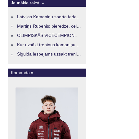
Jaunākie raksti »
»
Latvijas Kamaniņu sporta federācijā ievēlēta vadība nākamajam četru gadu termiņam
»
Mārtiņš Rubenis: pieredze, ceļš un skatījums uz Latvijas kamaniņu sportu
»
OLIMPISKĀS VICEČEMPIONES ENERĢIJA TURPINĀS ARĪ STARPSEZONĀ
»
Kur uzsākt treniņus kamaniņu sportā Latvijā? Iespējas jaunajiem sportistiem visos reģionos
»
Siguldā iespējams uzsākt treniņus kamaniņu sportā – vide, kur veidojas nākamā sportistu paaudze
Komanda »