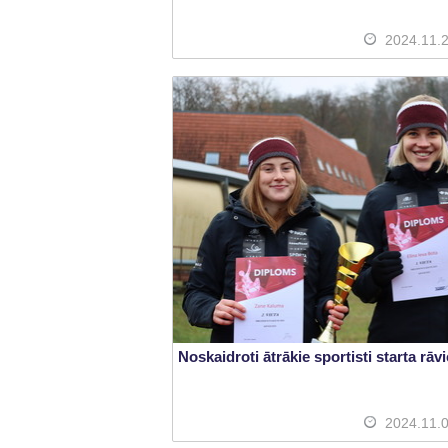
2024.11.
Noskaidroti ātrākie sportisti starta rāv
2024.11.