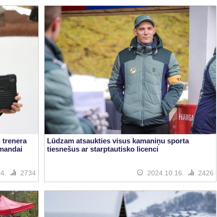
 trenera
Lūdzam atsaukties visus kamaniņu sporta
omandai
tiesnešus ar starptautisko licenci
24.
2734
2024.10.16.
2426