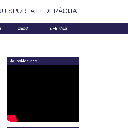
ŅU SPORTA FEDERĀCIJA
S
ZIEDO
E-VEIKALS
Jaunākie video »