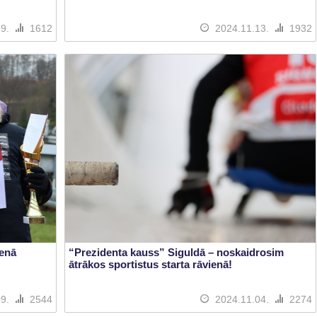
29.
1612
2024.11.13.
1932
ienā
“Prezidenta kauss” Siguldā – noskaidrosim
ātrākos sportistus starta rāvienā!
09.
2544
2024.11.04.
2274