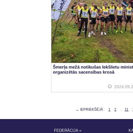
Šmerļa mežā notikušas Iekšlietu minist
organizētās sacensības krosā
2024.09.
← IEPRIEKŠĒJĀ
1
2
…
11
FEDERĀCIJA »
K