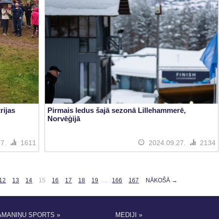
rijas
Pirmais ledus šajā sezonā Lillehammerē,
Norvēģijā
27.
1611
2024.09.27.
2134
12
13
14
15
16
17
18
19
…
166
167
NĀKOŠĀ →
AMANIŅU SPORTS »
MEDIJI »