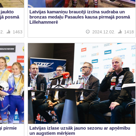
 jaukto
Latvijas kamaniņu braucēji izcīna sudraba un
ajā posmā
bronzas medaļu Pasaules kausa pirmajā posmā
Lillehammerē
02.
1463
2024.12.02.
1418
i pirmie
Latvijas izlase uzsāk jauno sezonu ar apņēmību
un augstiem mērķiem