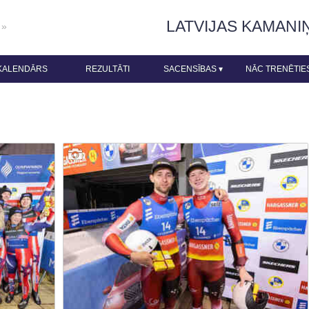
LATVIJAS KAMANI
 »
KALENDĀRS
REZULTĀTI
SACENSĪBAS
▾
NĀC TRENĒTIE