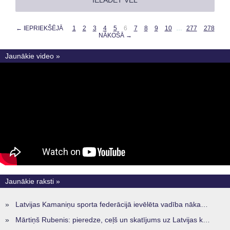
IELĀDĒT VĒL
← IEPRIEKŠĒJĀ
1
2
3
4
5
6
7
8
9
10
…
277
278
NĀKOŠĀ →
Jaunākie video »
Jaunākie raksti »
»
Latvijas Kamaniņu sporta federācijā ievēlēta vadība nākamajam četru gadu termiņam
»
Mārtiņš Rubenis: pieredze, ceļš un skatījums uz Latvijas kamaniņu sportu