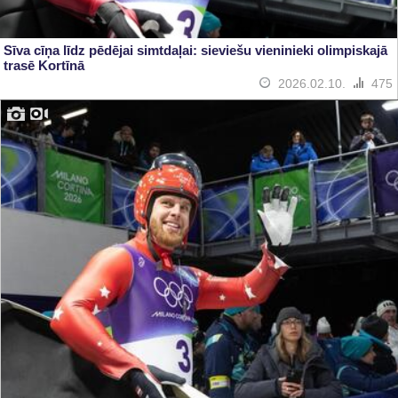
Sīva cīņa līdz pēdējai simtdaļai: sieviešu vieninieki olimpiskajā
trasē Kortīnā
2026.02.10.
475