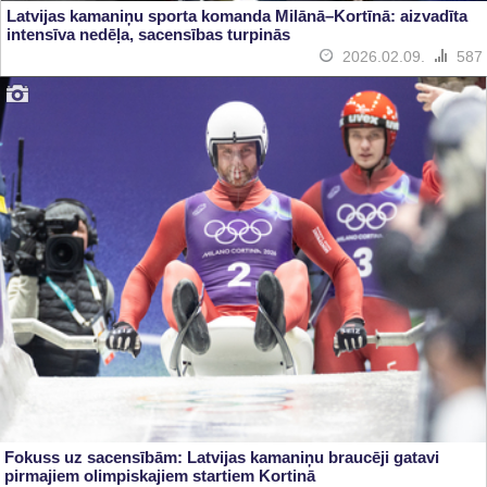
Latvijas kamaniņu sporta komanda Milānā–Kortīnā: aizvadīta
intensīva nedēļa, sacensības turpinās
2026.02.09.
587
Fokuss uz sacensībām: Latvijas kamaniņu braucēji gatavi
pirmajiem olimpiskajiem startiem Kortinā