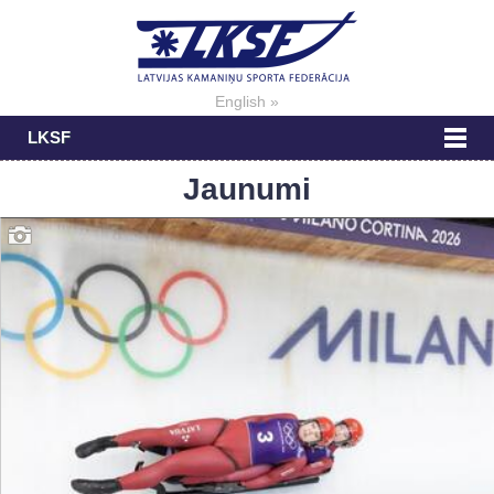
English »
LKSF
Jaunumi