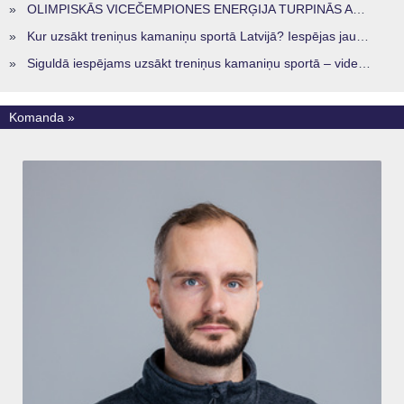
»
OLIMPISKĀS VICEČEMPIONES ENERĢIJA TURPINĀS ARĪ STARPSEZONĀ
»
Kur uzsākt treniņus kamaniņu sportā Latvijā? Iespējas jaunajiem sportistiem visos reģionos
»
Siguldā iespējams uzsākt treniņus kamaniņu sportā – vide, kur veidojas nākamā sportistu paaudze
Komanda »