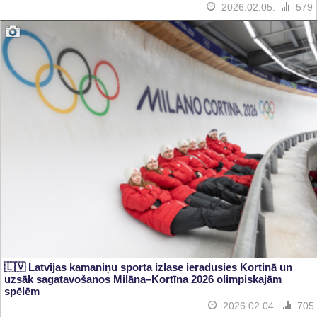
2026.02.05.
579
🇱🇻 Latvijas kamaniņu sporta izlase ieradusies Kortinā un
uzsāk sagatavošanos Milāna–Kortīna 2026 olimpiskajām
spēlēm
2026.02.04.
705