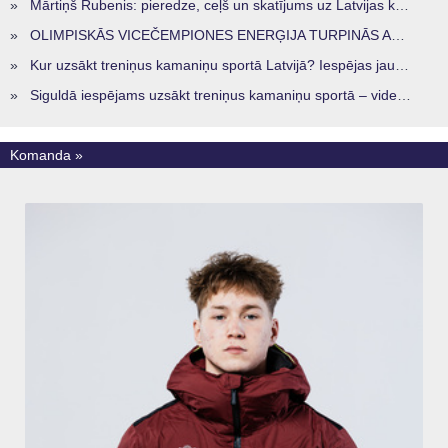
»
Mārtiņš Rubenis: pieredze, ceļš un skatījums uz Latvijas kamaniņu sportu
»
OLIMPISKĀS VICEČEMPIONES ENERĢIJA TURPINĀS ARĪ STARPSEZONĀ
»
Kur uzsākt treniņus kamaniņu sportā Latvijā? Iespējas jaunajiem sportistiem visos reģionos
»
Siguldā iespējams uzsākt treniņus kamaniņu sportā – vide, kur veidojas nākamā sportistu paaudze
Komanda »