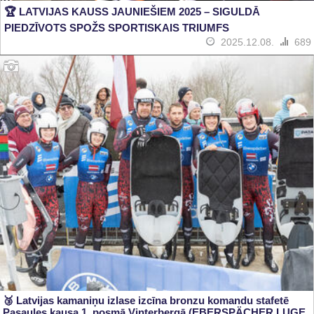
🏆 LATVIJAS KAUSS JAUNIEŠIEM 2025 – SIGULDĀ
PIEDZĪVOTS SPOŽS SPORTISKAIS TRIUMFS
2025.12.08.
689
🥉 Latvijas kamaniņu izlase izcīna bronzu komandu stafetē
Pasaules kausa 1. posmā Vinterbergā (EBERSPÄCHER LUGE