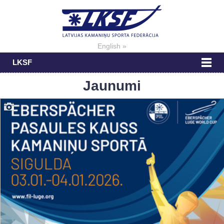
English »
LKSF
Jaunumi