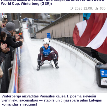
World Cup, Winterberg (GER))
2025.12.08.
630
Vinterbergā aizvadītas Pasaules kausa 1. posma sieviešu
vieninieku sacensības — stabils un cīņasspara pilns Latvijas
komandas sniegums!