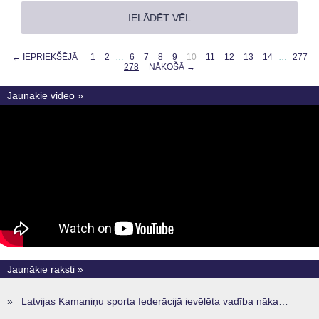
IELĀDĒT VĒL
← IEPRIEKŠĒJĀ
1
2
…
6
7
8
9
10
11
12
13
14
…
277
278
NĀKOŠĀ →
Jaunākie video »
Jaunākie raksti »
»
Latvijas Kamaniņu sporta federācijā ievēlēta vadība nākamajam četru gadu termiņam