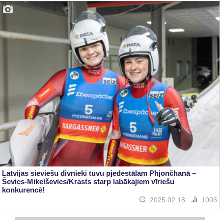
Latvijas sieviešu divnieki tuvu pjedestālam Phjončhanā –
Ševics-Mikelševics/Krasts starp labākajiem vīriešu
konkurencē!
2025.02.18.
1003