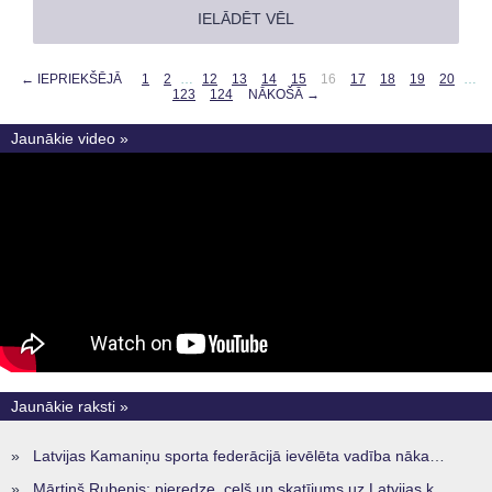
IELĀDĒT VĒL
← IEPRIEKŠĒJĀ
1
2
…
12
13
14
15
16
17
18
19
20
…
123
124
NĀKOŠĀ →
Jaunākie video »
Jaunākie raksti »
»
Latvijas Kamaniņu sporta federācijā ievēlēta vadība nākamajam četru gadu termiņam
»
Mārtiņš Rubenis: pieredze, ceļš un skatījums uz Latvijas kamaniņu sportu