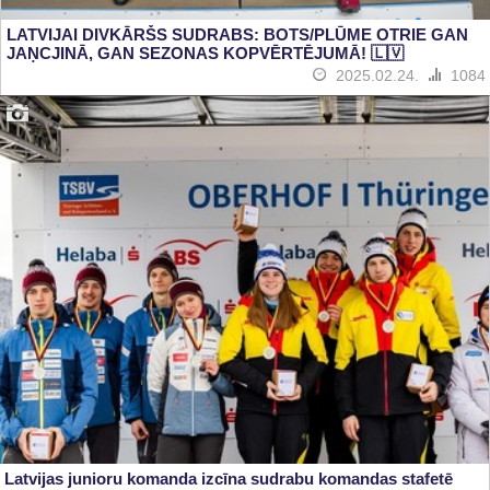
LATVIJAI DIVKĀRŠS SUDRABS: BOTS/PLŪME OTRIE GAN
JAŅCJINĀ, GAN SEZONAS KOPVĒRTĒJUMĀ! 🇱🇻
2025.02.24.
1084
Latvijas junioru komanda izcīna sudrabu komandas stafetē