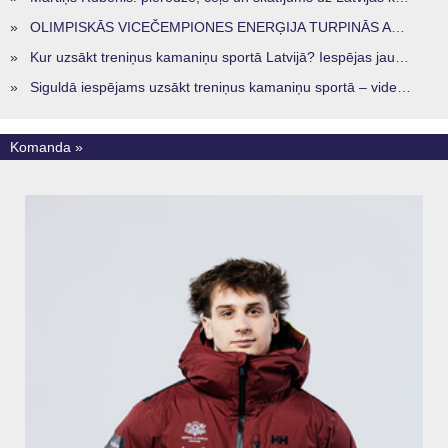
»
OLIMPISKĀS VICEČEMPIONES ENERĢIJA TURPINĀS ARĪ STARPSEZONĀ
»
Kur uzsākt treniņus kamaniņu sportā Latvijā? Iespējas jaunajiem sportistiem visos reģionos
»
Siguldā iespējams uzsākt treniņus kamaniņu sportā – vide, kur veidojas nākamā sportistu paaudze
Komanda »