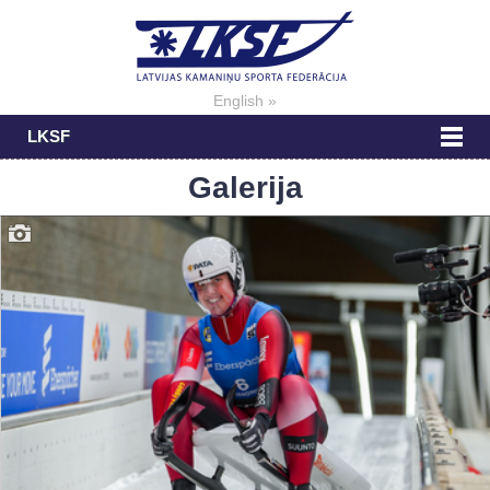
English »
LKSF
Galerija