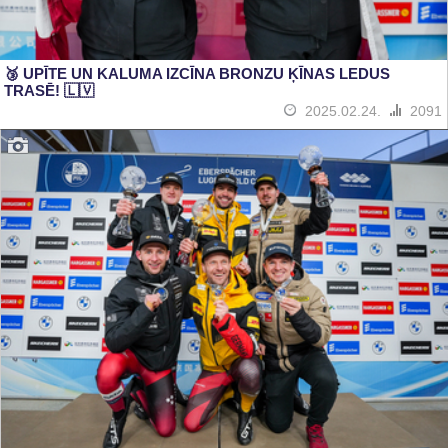
🥉 UPĪTE UN KALUMA IZCĪNA BRONZU ĶĪNAS LEDUS
TRASĒ! 🇱🇻
2025.02.24.
2091