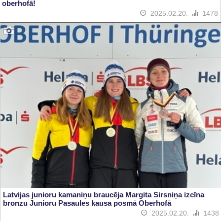
oberhofā!
2025.02.20.
1478
Latvijas junioru kamaniņu braucēja Margita Sirsniņa izcīna
bronzu Junioru Pasaules kausa posmā Oberhofā
2025.02.20.
1438