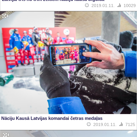
2019.01.11.
10029
Nāciju Kausā Latvijas komandai četras medaļas
2019.01.11.
7125