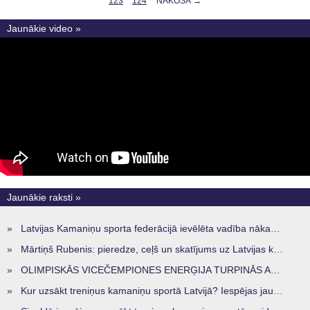
123
124
NĀKOŠĀ →
Jaunākie video »
Jaunākie raksti »
»
Latvijas Kamaniņu sporta federācijā ievēlēta vadība nākamajam četru gadu termiņam
»
Mārtiņš Rubenis: pieredze, ceļš un skatījums uz Latvijas kamaniņu sportu
»
OLIMPISKĀS VICEČEMPIONES ENERĢIJA TURPINĀS ARĪ STARPSEZONĀ
»
Kur uzsākt treniņus kamaniņu sportā Latvijā? Iespējas jaunajiem sportistiem visos reģionos