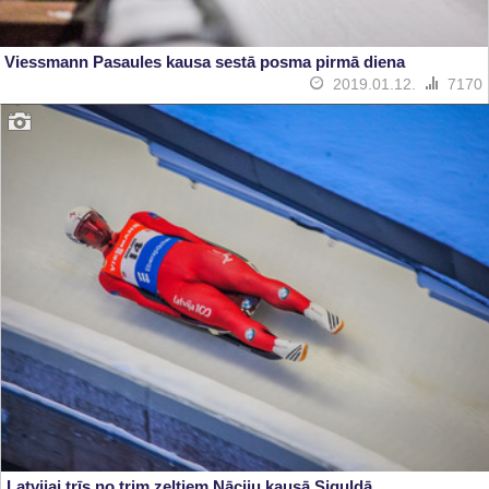
Viessmann Pasaules kausa sestā posma pirmā diena
2019.01.12.
7170
Latvijai trīs no trim zeltiem Nāciju kausā Siguldā