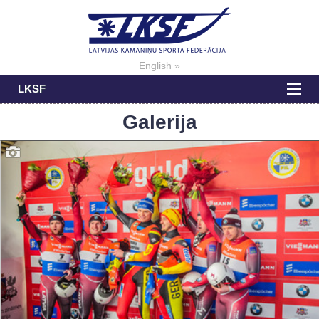
English »
LKSF
Galerija