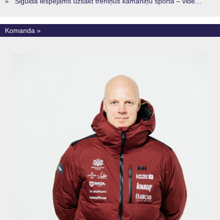
»
Siguldā iespējams uzsākt treniņus kamaniņu sportā – vide, kur veidojas nākamā sportistu paaudze
Komanda »