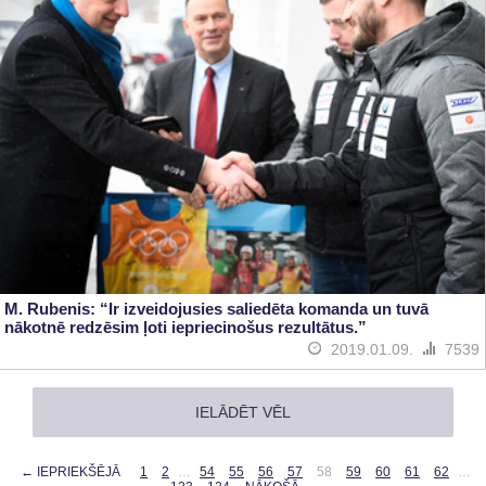
M. Rubenis: “Ir izveidojusies saliedēta komanda un tuvā
nākotnē redzēsim ļoti iepriecinošus rezultātus.”
2019.01.09.
7539
IELĀDĒT VĒL
← IEPRIEKŠĒJĀ
1
2
…
54
55
56
57
58
59
60
61
62
…