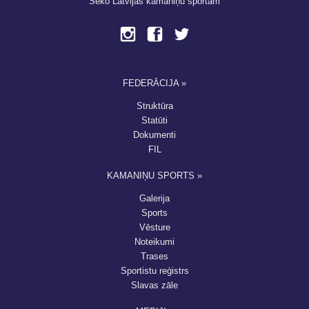
Seko Latvijas kamaniņu sportam
FEDERĀCIJA »
Struktūra
Statūti
Dokumenti
FIL
KAMANIŅU SPORTS »
Galerija
Sports
Vēsture
Noteikumi
Trases
Sportistu reģistrs
Slavas zāle