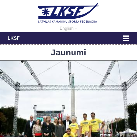
English »
LKSF
Jaunumi