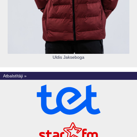
Uldis Jakseboga
Atbalstītāji »