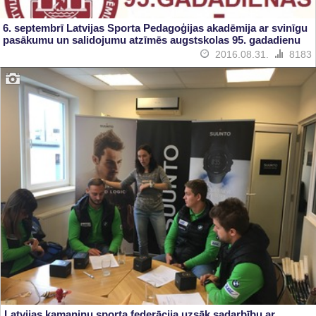
6. septembrī Latvijas Sporta Pedagoģijas akadēmija ar svinīgu
pasākumu un salidojumu atzīmēs augstskolas 95. gadadienu
2016.08.31.
8183
Latvijas kamaniņu sporta federācija uzsāk sadarbību ar