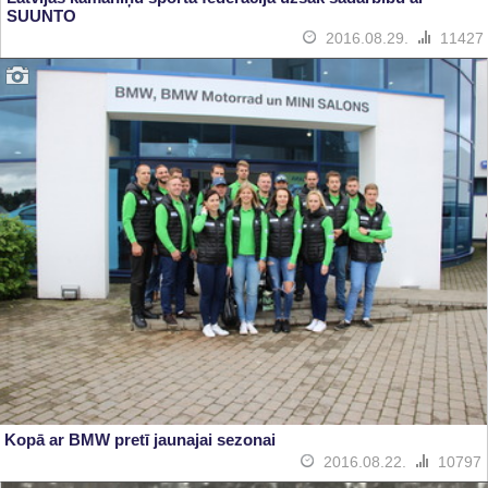
SUUNTO
2016.08.29.
11427
Kopā ar BMW pretī jaunajai sezonai
2016.08.22.
10797