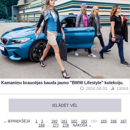
Kamaniņu braucējas bauda jauno "BMW Lifestyle" kolekciju.
2016.08.03.
13044
IELĀDĒT VĒL
← IEPRIEKŠĒJĀ
1
2
…
160
161
162
163
164
165
166
167
168
…
277
278
NĀKOŠĀ →