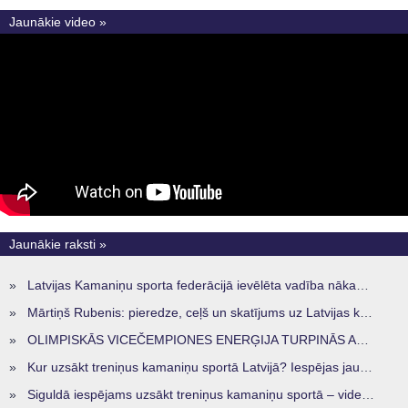
Jaunākie video »
Jaunākie raksti »
»
Latvijas Kamaniņu sporta federācijā ievēlēta vadība nākamajam četru gadu termiņam
»
Mārtiņš Rubenis: pieredze, ceļš un skatījums uz Latvijas kamaniņu sportu
»
OLIMPISKĀS VICEČEMPIONES ENERĢIJA TURPINĀS ARĪ STARPSEZONĀ
»
Kur uzsākt treniņus kamaniņu sportā Latvijā? Iespējas jaunajiem sportistiem visos reģionos
»
Siguldā iespējams uzsākt treniņus kamaniņu sportā – vide, kur veidojas nākamā sportistu paaudze