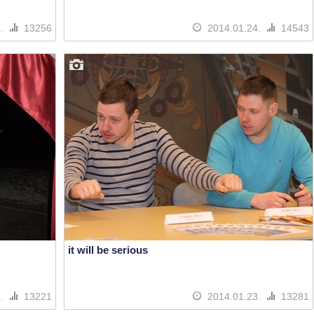
4.
13256
2014.01.24.
14543
it will be serious
3.
13221
2014.01.23.
13281