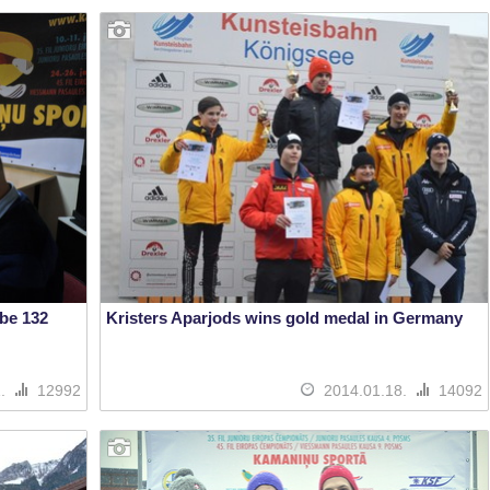
 be 132
Kristers Aparjods wins gold medal in Germany
1.
12992
2014.01.18.
14092