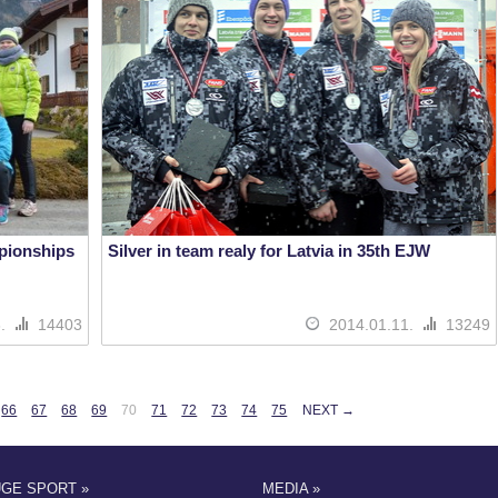
pionships
Silver in team realy for Latvia in 35th EJW
6.
14403
2014.01.11.
13249
66
67
68
69
70
71
72
73
74
75
NEXT →
UGE SPORT »
MEDIA »