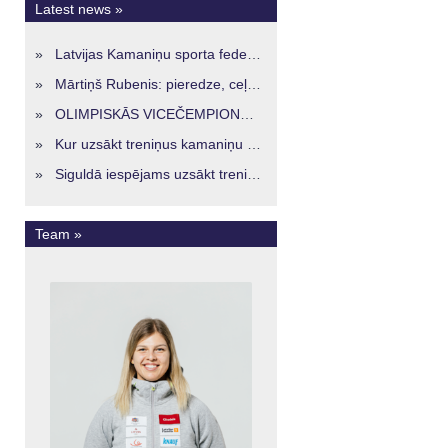
Latest news »
»
Latvijas Kamaniņu sporta federācijā ievēlēta vadība nākamajam četru gadu termiņam
»
Mārtiņš Rubenis: pieredze, ceļš un skatījums uz Latvijas kamaniņu sportu
»
OLIMPISKĀS VICEČEMPIONES ENERĢIJA TURPINĀS ARĪ STARPSEZONĀ
»
Kur uzsākt treniņus kamaniņu sportā Latvijā? Iespējas jaunajiem sportistiem visos reģionos
»
Siguldā iespējams uzsākt treniņus kamaniņu sportā – vide, kur veidojas nākamā sportistu paaudze
Team »