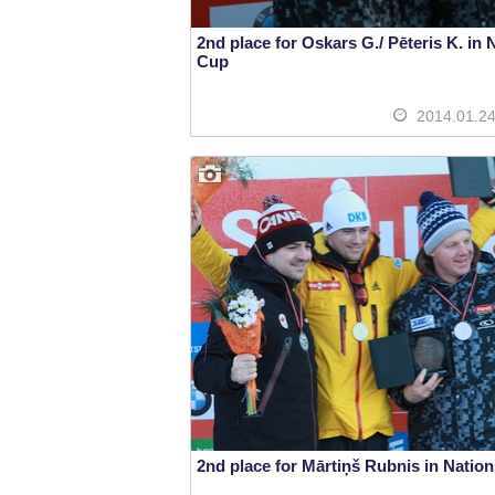
2nd place for Oskars G./ Pēteris K. in 
Cup
2014.01.2
2nd place for Mārtiņš Rubnis in Natio