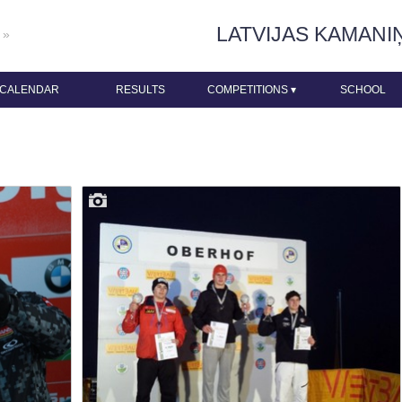
LATVIJAS KAMANI
 »
CALENDAR
RESULTS
COMPETITIONS
▾
SCHOOL