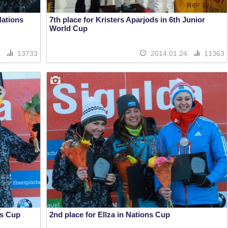
Nations
7th place for Kristers Aparjods in 6th Junior
World Cup
4.
13733
2014.01.24.
11363
ns Cup
2nd place for Elīza in Nations Cup